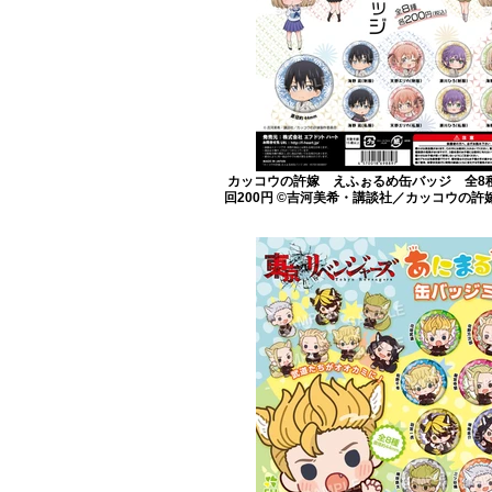
カッコウの許嫁 えふぉるめ缶バッジ 全8
回200円 ©吉河美希・講談社／カッコウの許