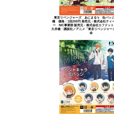
東京リベンジャーズ あにまる's 缶バッ
種 価格：1回200円 発売元：株式会社ティ
ー NIC事業部 販売元：株式会社エフドット
久井健・講談社／アニメ「東京リベンジャー
会