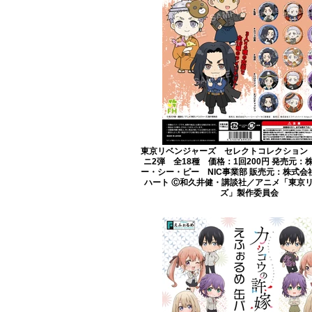
東京リベンジャーズ セレクトコレクション
ニ2弾 全18種 価格：1回200円 発売元：
ー・シー・ピー NIC事業部 販売元：株式会
ハート Ⓒ和久井健・講談社／アニメ「東京
ズ」製作委員会