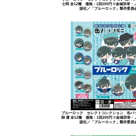
士郎 全12種 価格：1回200円 ©金城宗幸
談社／「ブルーロック」製作委員
ブルーロック セレクトコレクション 缶バ
師 凛 全12種 価格：1回200円 ©金城宗幸
談社／「ブルーロック」製作委員