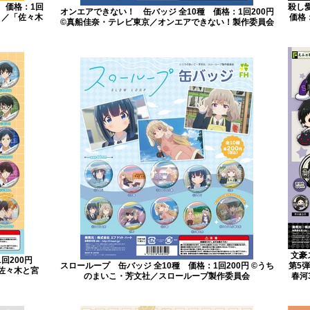
 価格：1回
殺し
オンエアできない！ 缶バッジ 全10種 価格：1回200円
ＷＡ／「佐々木
価格：
©真船佳奈・テレビ東京／オンエアできない！製作委員会
文豪
回200円
スローループ 缶バッジ 全10種 価格：1回200円 ©うち
第5弾
「佐々木と宮
のまいこ・芳文社／スローループ製作委員会
春河