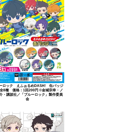
ーロック えふぉるめDASH! 缶バッジ
 全8種 価格：1回200円 ©金城宗幸・ノ
介・講談社／「ブルーロック」製作委員
会