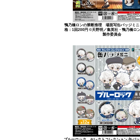
鴨乃橋ロンの禁断推理 場面写缶バッジミニ 
格：1回200円 ©天野明／集英社・鴨乃橋ロ
製作委員会
ブルーロック セレクトコレクション 缶バッジ