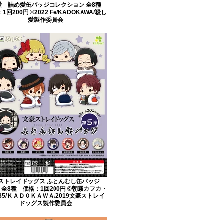
愛 詰め愛缶バッジコレクション 全8種
1回200円 ©2022 Fe/KADOKAWA/殺し
愛製作委員会
ストレイドッグス ふとんむし缶バッジ
 全8種 価格：1回200円 ©朝霧カフカ・
35/ＫＡＤＯＫＡＷＡ/2019文豪ストレイ
ドッグス製作委員会