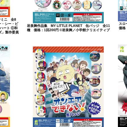
ジミニ 全8
ー・シー・ピ
スロ
岩泉舞作品集 MY LITTLE PLANET 缶バッジ 全11
ハート Ⓒ和
価格
種 価格：1回200円 ©岩泉舞／小学館クリエイティブ
ズ」製作委員