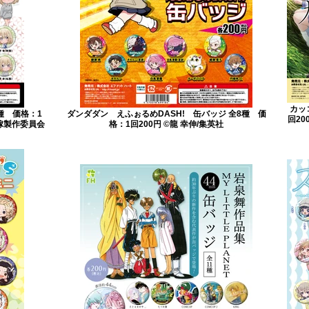
カッ
種 価格：1
ダンダダン えふぉるめDASH! 缶バッジ 全8種 価
回2
嫁製作委員会
格：1回200円 ©龍 幸伸/集英社