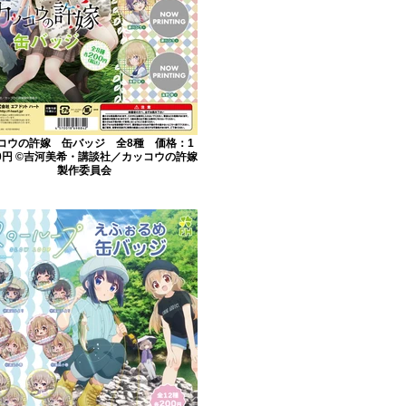
コウの許嫁 缶バッジ 全8種 価格：1
00円 ©吉河美希・講談社／カッコウの許嫁
製作委員会