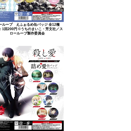
ーループ えふぉるめ缶バッジ 全12種
：1回200円 ©うちのまいこ・芳文社／ス
ローループ製作委員会