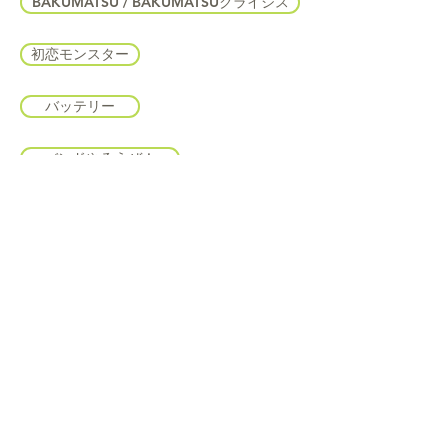
BAKUMATSU / BAKUMATSUクライシス
初恋モンスター
バッテリー
バンドやろうぜ！
ひとりぼっちの○○生活
ふらいんぐうぃっち
プリンス・オブ・ストライド
ブルーロック
文豪ストレイドッグス