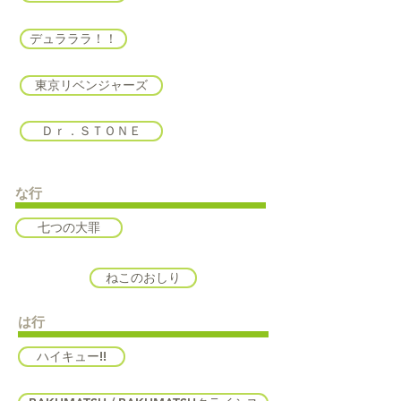
デュラララ！！
東京リベンジャーズ
Ｄｒ．ＳＴＯＮＥ
な行
七つの大罪
ねこのおしり
は行
ハイキュー!!