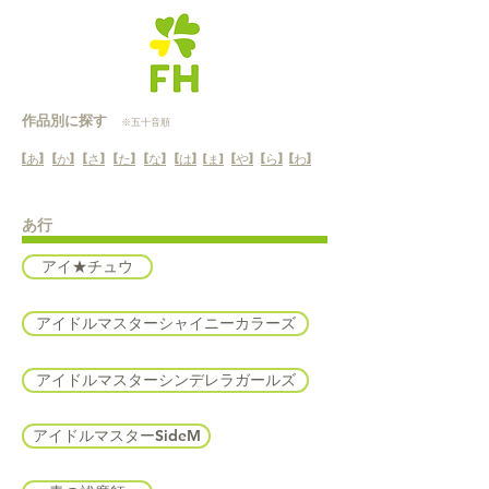
作品別に探す
※五十音順
[
あ]
[か]
[さ]
[た]
[な]
[は]
[や]
[ら]
[わ]
[ま]
あ
行
アイ★チュウ
アイドルマスターシャイニーカラーズ
アイドルマスターシンデレラガールズ
アイドルマスターSideM