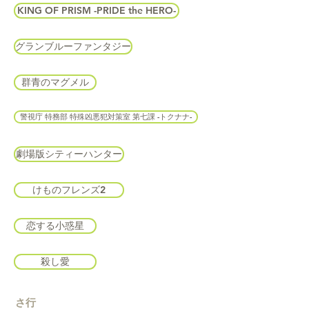
KING OF PRISM -PRIDE the HERO-
グランブルーファンタジー
群青のマグメル
警視庁 特務部 特殊凶悪犯対策室 第七課 -トクナナ-
劇場版シティーハンター
けものフレンズ2
恋する小惑星
殺し愛
さ行